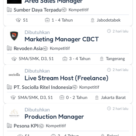
Area Sales Manager
Sumber Daya Terpadu
Kompetitif
S1
1 - 4 Tahun
Jabodetabek
2 hari lalu
Dibutuhkan
Marketing Manager CBCT
Revoden Asia
Kompetitif
SMA/SMK, D3, S1
3 - 4 Tahun
Tangerang
2 hari lalu
Dibutuhkan
Live Stream Host (Freelance)
PT. Sociolla Ritel Indonesia
Kompetitif
SMA/SMK, D3, S1
0 - 2 Tahun
Jakarta Barat
2 hari lalu
Dibutuhkan
Production Manager
Pesona KPI
Kompetitif