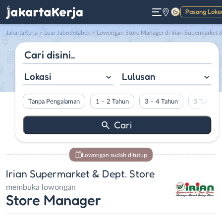
Pasang Loke
Gelap
JakartaKerja
>
Luar Jabodetabek
> Lowongan Store Manager di Irian Supermarket & Dept. Stor
Lokasi
Lulusan
Tanpa Pengalaman
1 – 2 Tahun
3 – 4 Tahun
5 Tahun L
Lowongan sudah ditutup
Irian Supermarket & Dept. Store
membuka lowongan
Store Manager