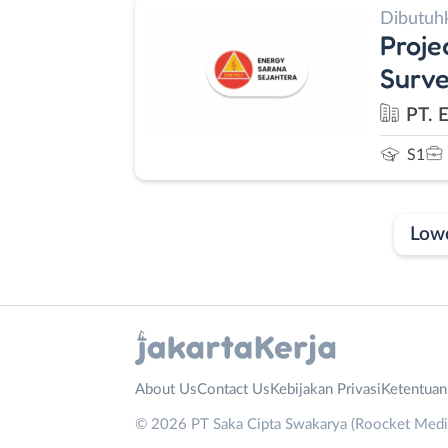
Dibutuh
Proje
Surve
PT. 
S1
Low
Laporan
Lowongan
Administrasi
Bebas
Nama
About Us
Contact Us
Kebijakan Privasi
Ketentua
Ahli
(Remote
Lengkap
*
© 2026 PT Saka Cipta Swakarya (Roocket Media)
Gizi
Work)