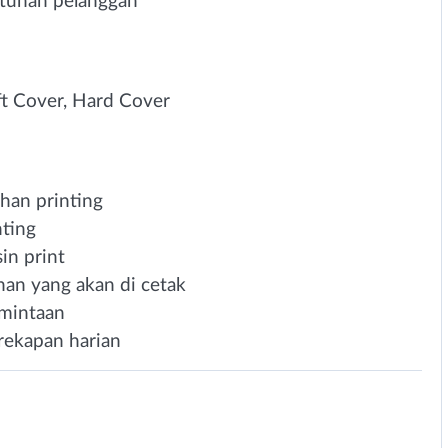
uhan pelanggan
ft Cover, Hard Cover
han printing
nting
in print
han yang akan di cetak
rmintaan
rekapan harian