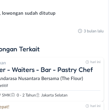
 lowongan sudah ditutup
3 bulan lalu
ongan
Terkait
hari ini
kan
er - Waiters - Bar - Pastry Chef
Andarasa Nusantara Bersama (The Flour)
titif
/ SMK
0 - 2 Tahun
Jakarta Selatan
hari ini
epat!