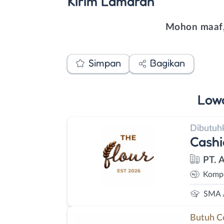
Kirim
Lamaran
Mohon maaf,
Simpan
Bagikan
Low
Dibutuh
Cashi
PT. 
Kompe
SMA 
Butuh C