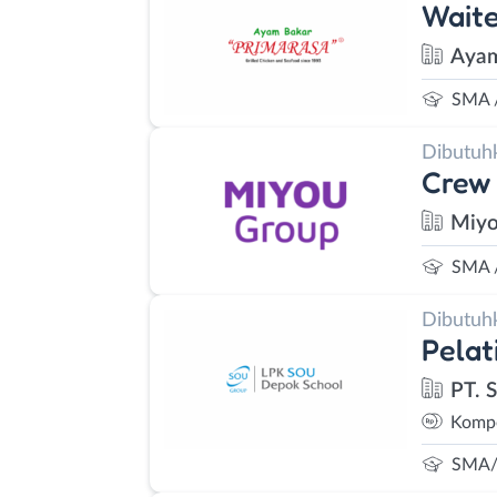
Waite
Ayam
SMA 
Dibutuh
Crew 
Miyo
SMA 
Dibutuh
Pelat
PT. 
Kompe
SMA/