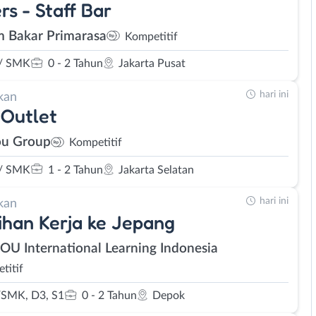
rs - Staff Bar
 Bakar Primarasa
Kompetitif
/ SMK
0 - 2 Tahun
Jakarta Pusat
hari ini
kan
Outlet
u Group
Kompetitif
/ SMK
1 - 2 Tahun
Jakarta Selatan
hari ini
kan
ihan Kerja ke Jepang
SOU International Learning Indonesia
titif
SMK, D3, S1
0 - 2 Tahun
Depok