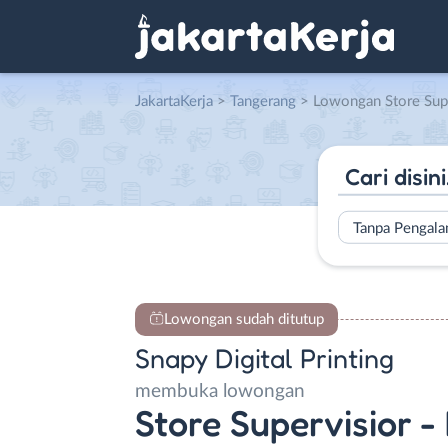
JakartaKerja
>
Tangerang
> Lowongan Store Supervisior – Branch Administrator – Customer Service (CS) – Kasir (Ksr) – Operator Foto 
Tanpa Pengal
Lowongan sudah ditutup
Snapy Digital Printing
membuka lowongan
Store Supervisior -