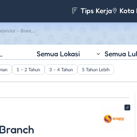
Tips Kerja
Kota 
Copy dan Jilid (OFP) Pria – Operator Print (OP) di Snapy Digital Printing
Semua Lokasi
Semua Lu
aman
1 – 2 Tahun
3 – 4 Tahun
5 Tahun Lebih
 Branch