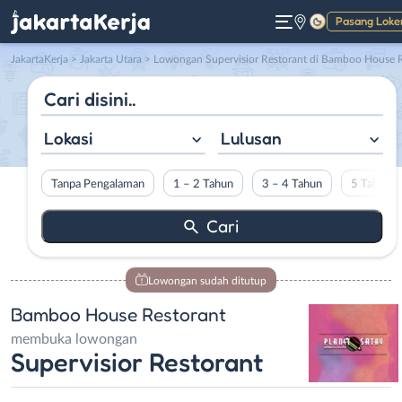
Pasang Loke
Gelap
JakartaKerja
>
Jakarta Utara
> Lowongan Supervisior Restorant di Bamboo House Restoran
Lokasi
Lulusan
Tanpa Pengalaman
1 – 2 Tahun
3 – 4 Tahun
5 Tahun L
Lowongan sudah ditutup
Bamboo House Restorant
membuka lowongan
Supervisior Restorant