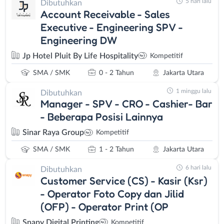
5 hari lalu
Dibutuhkan
Account Receivable - Sales
Executive - Engineering SPV -
Engineering DW
Jp Hotel Pluit By Life Hospitality
Kompetitif
SMA / SMK
0 - 2 Tahun
Jakarta Utara
1 minggu lalu
Dibutuhkan
Manager - SPV - CRO - Cashier- Bar
- Beberapa Posisi Lainnya
Sinar Raya Group
Kompetitif
SMA / SMK
1 - 2 Tahun
Jakarta Utara
6 hari lalu
Dibutuhkan
Customer Service (CS) - Kasir (Ksr)
- Operator Foto Copy dan Jilid
(OFP) - Operator Print (OP
Snapy Digital Printing
Kompetitif