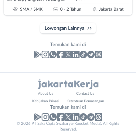
SMA / SMK
0 - 2 Tahun
Jakarta Barat
Lowongan Lainnya
Temukan kami di
Laporan
Lowongan
Administrasi
Bebas
Nama
About Us
Contact Us
Ahli
(Remote
Lengkap
*
Kebijakan Privasi
Ketentuan Pemasangan
Gizi
Work)
Temukan kami di
Ahli
Bekasi
Kecantikan
Bogor
© 2026 PT Saka Cipta Swakarya (Roocket Media). All Rights
No. Telp /
Analis
Depok
Reserved.
Email
WhatsApp
*
*
/
Jakarta