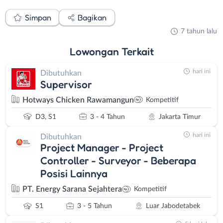
Simpan
Bagikan
7 tahun lalu
Lowongan
Terkait
hari ini
Dibutuhkan
Supervisor
Hotways Chicken Rawamangun
Kompetitif
D3, S1
3 - 4 Tahun
Jakarta Timur
hari ini
Dibutuhkan
Project Manager - Project
Controller - Surveyor - Beberapa
Posisi Lainnya
PT. Energy Sarana Sejahtera
Kompetitif
S1
3 - 5 Tahun
Luar Jabodetabek