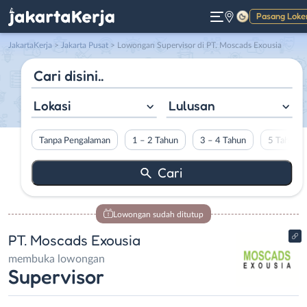
Pasang Loke
Gelap
JakartaKerja
>
Jakarta Pusat
> Lowongan Supervisor di PT. Moscads Exousia
Lokasi
Lulusan
Tanpa Pengalaman
1 – 2 Tahun
3 – 4 Tahun
5 Tahun L
Lowongan sudah ditutup
PT. Moscads Exousia
membuka lowongan
Supervisor