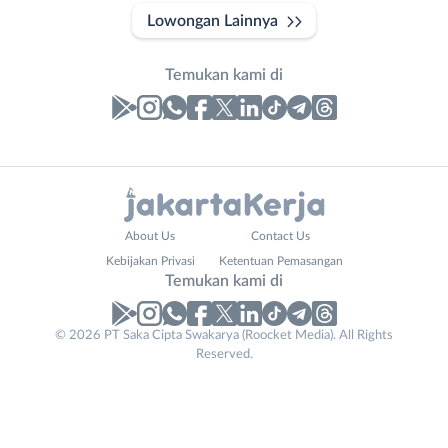
Lowongan Lainnya
Temukan kami di
Laporan
Lowongan
Administrasi
Bebas
Nama
About Us
Contact Us
Ahli
(Remote
Lengkap
*
Kebijakan Privasi
Ketentuan Pemasangan
Gizi
Work)
Temukan kami di
Ahli
Bekasi
Kecantikan
Bogor
© 2026 PT Saka Cipta Swakarya (Roocket Media). All Rights
No. Telp /
Analis
Depok
Reserved.
Email
WhatsApp
*
*
/
Jakarta
Peneliti
Barat
Kirim kode
Animator
Jakarta
Apoteker
Pusat