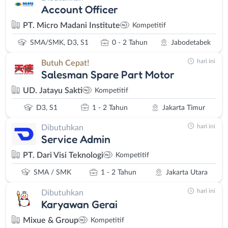
Account Officer
PT. Micro Madani Institute
Kompetitif
SMA/SMK, D3, S1
0 - 2 Tahun
Jabodetabek
hari ini
Butuh Cepat!
Salesman Spare Part Motor
UD. Jatayu Sakti
Kompetitif
D3, S1
1 - 2 Tahun
Jakarta Timur
hari ini
Dibutuhkan
Service Admin
PT. Dari Visi Teknologi
Kompetitif
SMA / SMK
1 - 2 Tahun
Jakarta Utara
hari ini
Dibutuhkan
Karyawan Gerai
Mixue & Group
Kompetitif