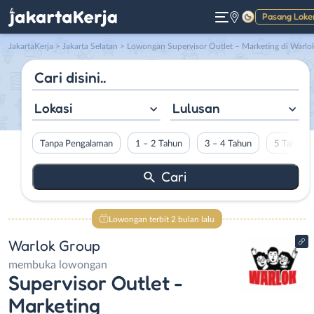
Pasang Loke
Gelap
JakartaKerja
>
Jakarta Selatan
> Lowongan Supervisor Outlet – Marketing di Warlok Grou
Lokasi
Lulusan
Tanpa Pengalaman
1 – 2 Tahun
3 – 4 Tahun
5 Tahun L
Lowongan terbit 2 bulan lalu
Warlok Group
membuka lowongan
Supervisor Outlet -
Marketing