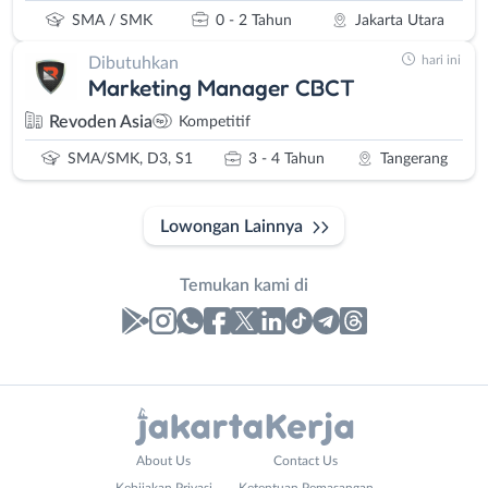
SMA / SMK
0 - 2 Tahun
Jakarta Utara
hari ini
Dibutuhkan
Marketing Manager CBCT
Revoden Asia
Kompetitif
SMA/SMK, D3, S1
3 - 4 Tahun
Tangerang
Lowongan Lainnya
Temukan kami di
Laporan
Lowongan
Administrasi
Bebas
Nama
About Us
Contact Us
Ahli
(Remote
Lengkap
*