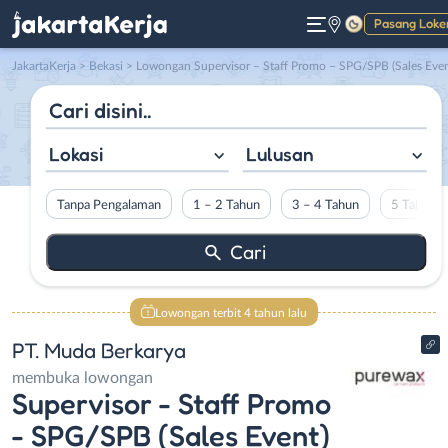
Pasang Loke
Gelap
JakartaKerja
>
Bekasi
> Lowongan Supervisor – Staff Promo – SPG/SPB (Sales Event) di PT. Muda Berkary
Lokasi
Lulusan
Tanpa Pengalaman
1 – 2 Tahun
3 – 4 Tahun
5 Tahun L
Lowongan terbit 4 tahun lalu
PT. Muda Berkarya
membuka lowongan
Supervisor - Staff Promo
- SPG/SPB (Sales Event)