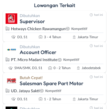
Lowongan
Terkait
hari ini
Dibutuhkan
Supervisor
Hotways Chicken Rawamangun
Kompetitif
D3, S1
3 - 4 Tahun
Jakarta Timur
hari ini
Dibutuhkan
Account Officer
PT. Micro Madani Institute
Kompetitif
SMA/SMK, D3, S1
0 - 2 Tahun
Jabodetabek
hari ini
Butuh Cepat!
Salesman Spare Part Motor
UD. Jatayu Sakti
Kompetitif
D3, S1
1 - 2 Tahun
Jakarta Timur
hari ini
Dibutuhkan