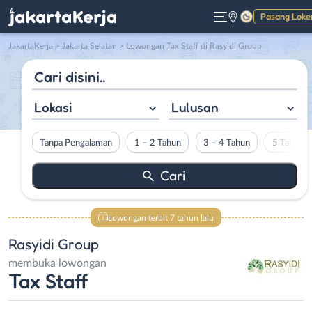
Pasang Loke
Gelap
JakartaKerja
>
Jakarta Selatan
> Lowongan Tax Staff di Rasyidi Group
Lokasi
Lulusan
Tanpa Pengalaman
1 – 2 Tahun
3 – 4 Tahun
5 Tahun L
Lowongan terbit 7 tahun lalu
Rasyidi Group
membuka lowongan
Tax Staff