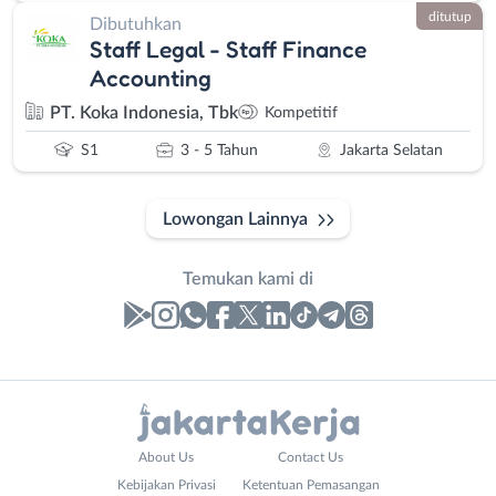
ditutup
Dibutuhkan
Staff Legal - Staff Finance
Accounting
PT. Koka Indonesia, Tbk
Kompetitif
S1
3 - 5 Tahun
Jakarta Selatan
Lowongan Lainnya
Temukan kami di
Laporan
Lowongan
Administrasi
Bebas
Business
Nama
About Us
Contact Us
Ahli
(Remote
Email
Lengkap
*
*
Kebijakan Privasi
Ketentuan Pemasangan