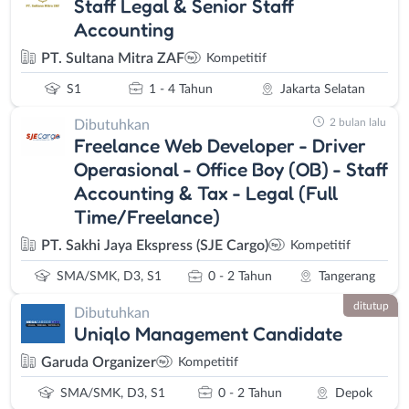
Staff Legal & Senior Staff
Accounting
PT. Sultana Mitra ZAF
Kompetitif
S1
1 - 4 Tahun
Jakarta Selatan
2 bulan lalu
Dibutuhkan
Freelance Web Developer - Driver
Operasional - Office Boy (OB) - Staff
Accounting & Tax - Legal (Full
Time/Freelance)
PT. Sakhi Jaya Ekspress (SJE Cargo)
Kompetitif
SMA/SMK, D3, S1
0 - 2 Tahun
Tangerang
ditutup
Dibutuhkan
Uniqlo Management Candidate
Garuda Organizer
Kompetitif
SMA/SMK, D3, S1
0 - 2 Tahun
Depok