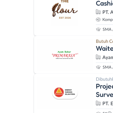
Cashi
PT. 
Kompe
SMA 
Butuh C
Waite
Ayam
SMA 
Dibutuh
Proje
Surve
PT. 