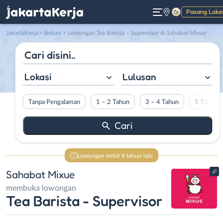
Pasang Loke
Gelap
JakartaKerja
>
Bekasi
> Lowongan Tea Barista – Supervisor di Sahabat Mixue
Lokasi
Lulusan
Tanpa Pengalaman
1 – 2 Tahun
3 – 4 Tahun
5 Tahun L
Lowongan terbit 4 tahun lalu
Sahabat Mixue
membuka lowongan
Tea Barista - Supervisor