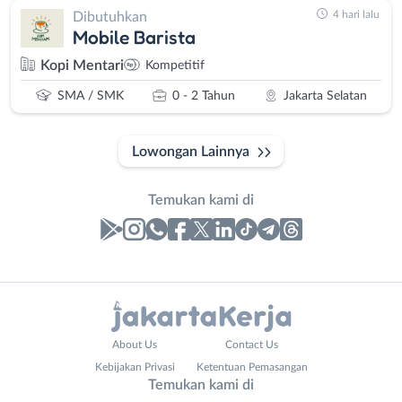
4 hari lalu
Dibutuhkan
Mobile Barista
Kopi Mentari
Kompetitif
SMA / SMK
0 - 2 Tahun
Jakarta Selatan
Lowongan Lainnya
Temukan kami di
Laporan
Lowongan
Administrasi
Bebas
Nama
About Us
Contact Us
Ahli
(Remote
Lengkap
*
Kebijakan Privasi
Ketentuan Pemasangan
Gizi
Work)
Temukan kami di
Ahli
Bekasi