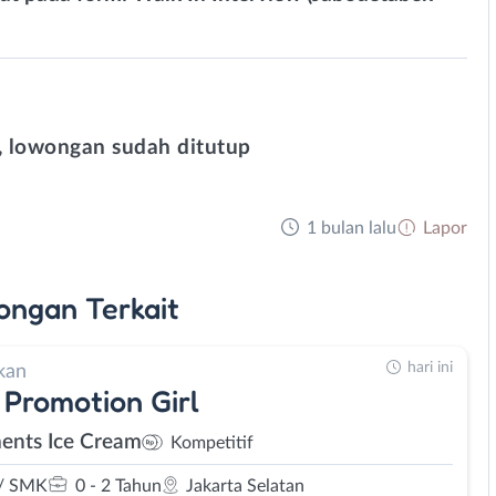
 lowongan sudah ditutup
1 bulan lalu
Lapor
ongan
Terkait
hari ini
kan
 Promotion Girl
ents Ice Cream
Kompetitif
/ SMK
0 - 2 Tahun
Jakarta Selatan