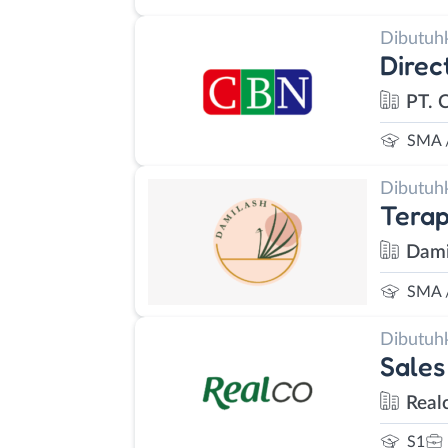
Dibutuh
Direc
PT. 
SMA 
Dibutuh
Terap
Dami
SMA 
Dibutuh
Sales
Real
S1