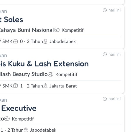
hari ini
kan
t Sales
Cahaya Bumi Nasional
Kompetitif
/ SMK
0 - 2 Tahun
Jabodetabek
hari ini
kan
is Kuku & Lash Extension
lash Beauty Studio
Kompetitif
/ SMK
1 - 2 Tahun
Jakarta Barat
hari ini
kan
 Executive
co
Kompetitif
1 - 2 Tahun
Jabodetabek