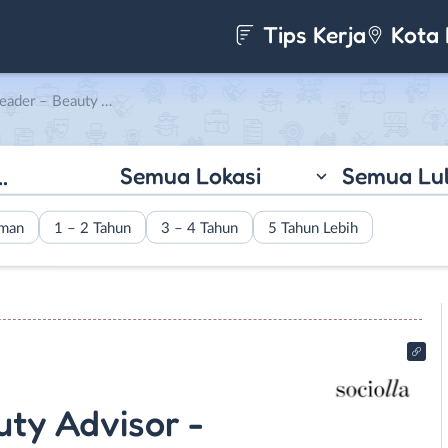
Tips Kerja
Kota 
isor Event di PT. Social Bella Indonesia
Semua Lokasi
Semua Lu
aman
1 – 2 Tahun
3 – 4 Tahun
5 Tahun Lebih
ty Advisor -