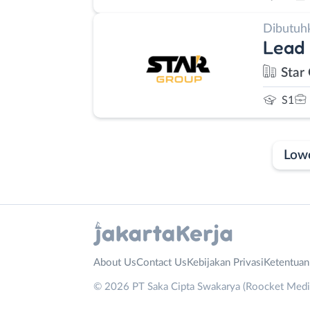
Dibutuh
Lead
Star
S1
Low
Laporan
Lowongan
Administrasi
Bebas
Nama
About Us
Contact Us
Kebijakan Privasi
Ketentua
Ahli
(Remote
Lengkap
*
© 2026 PT Saka Cipta Swakarya (Roocket Media)
Gizi
Work)