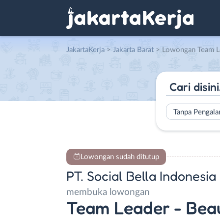
JakartaKerja
>
Jakarta Barat
> Lowongan Team Leader – Beauty Advisor – Beauty Adv
Tanpa Pengal
Lowongan sudah ditutup
PT. Social Bella Indonesia
membuka lowongan
Team Leader - Beau