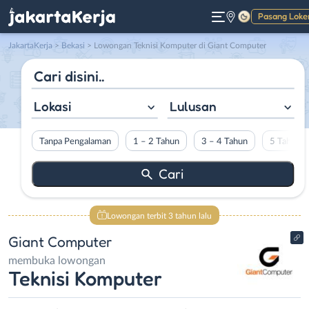
Pasang Loke
Gelap
JakartaKerja
>
Bekasi
> Lowongan Teknisi Komputer di Giant Computer
Lokasi
Lulusan
Tanpa Pengalaman
1 – 2 Tahun
3 – 4 Tahun
5 Tahun L
Lowongan terbit 3 tahun lalu
Giant Computer
membuka lowongan
Teknisi Komputer