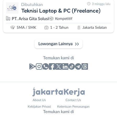
3 minggu lalu
Dibutuhkan
Teknisi Laptop & PC (Freelance)
PT. Arisa Gita Solusi
Kompetitif
SMA / SMK
1 - 2 Tahun
Jakarta Selatan
Lowongan Lainnya
Temukan kami di
Laporan
Lowongan
Administrasi
Bebas
Nama
About Us
Contact Us
Ahli
(Remote
Lengkap
*
Kebijakan Privasi
Ketentuan Pemasangan
Gizi
Work)
Temukan kami di
Ahli
Bekasi