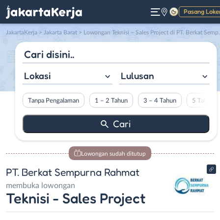
Pasang Loke
Gelap
JakartaKerja
>
Jakarta Barat
> Lowongan Teknisi – Sales Project di PT. Berkat Sempurna Rahmat
Lokasi
Lulusan
Tanpa Pengalaman
1 – 2 Tahun
3 – 4 Tahun
5 Tahun L
Lowongan sudah ditutup
PT. Berkat Sempurna Rahmat
membuka lowongan
Teknisi - Sales Project