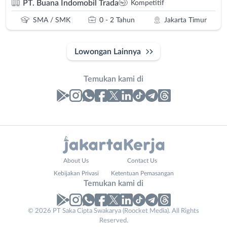
PT. Buana Indomobil Trada
Kompetitif
SMA / SMK
0 - 2 Tahun
Jakarta Timur
Lowongan Lainnya
Temukan kami di
Laporan
Lowongan
Administrasi
Bebas
Nama
About Us
Contact Us
Ahli
(Remote
Lengkap
*
Kebijakan Privasi
Ketentuan Pemasangan
Gizi
Work)
Temukan kami di
Ahli
Bekasi
Kecantikan
Bogor
© 2026 PT Saka Cipta Swakarya (Roocket Media). All Rights
No. Telp /
Analis
Depok
Reserved.
Email
WhatsApp
*
*