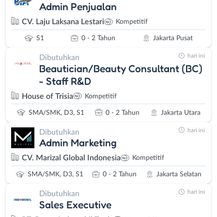
Admin Penjualan
CV. Laju Laksana Lestari
Kompetitif
S1
0 - 2 Tahun
Jakarta Pusat
hari ini
Dibutuhkan
Beautician/Beauty Consultant (BC)
- Staff R&D
House of Trisia
Kompetitif
SMA/SMK, D3, S1
0 - 2 Tahun
Jakarta Utara
hari ini
Dibutuhkan
Admin Marketing
CV. Marizal Global Indonesia
Kompetitif
SMA/SMK, D3, S1
0 - 2 Tahun
Jakarta Selatan
hari ini
Dibutuhkan
Sales Executive