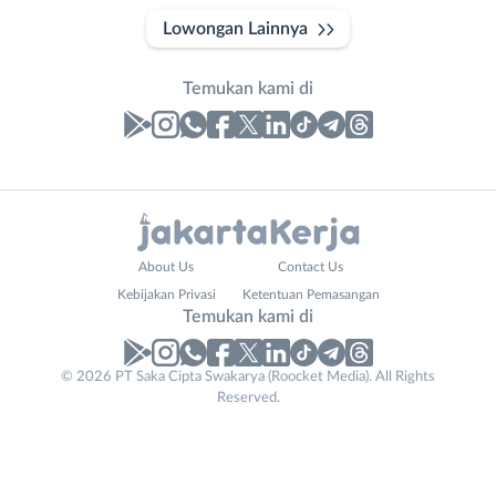
Lowongan Lainnya
Temukan kami di
Laporan
Lowongan
Administrasi
Bebas
Nama
About Us
Contact Us
Ahli
(Remote
Lengkap
*
Kebijakan Privasi
Ketentuan Pemasangan
Gizi
Work)
Temukan kami di
Ahli
Bekasi
Kecantikan
Bogor
© 2026 PT Saka Cipta Swakarya (Roocket Media). All Rights
No. Telp /
Analis
Depok
Reserved.
Email
WhatsApp
*
*
/
Jakarta
Peneliti
Barat
Kirim kode
Animator
Jakarta
Apoteker
Pusat