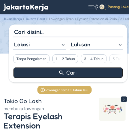
Pasang Loke
Gelap
JakartaKerja
>
Jakarta Barat
> Lowongan Terapis Eyelash Extension di Tokio Go Las
Lokasi
Lulusan
Tanpa Pengalaman
1 – 2 Tahun
3 – 4 Tahun
5 Tahun L
Lowongan terbit 3 tahun lalu
Tokio Go Lash
membuka lowongan
Terapis Eyelash
Extension