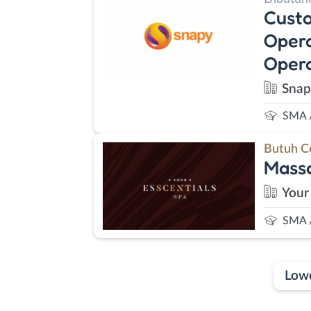
Custo
Opera
Opera
Snap
SMA 
Butuh C
Massa
Your
SMA 
Low