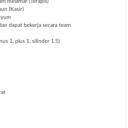
h melamar (Terapis)
un (Kasir)
enyum
f dan dapat bekerja secara team
s 1, plus 1, silinder 1.5)
rat