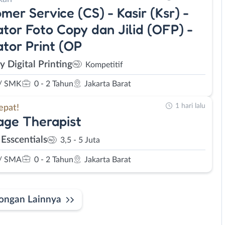
mer Service (CS) - Kasir (Ksr) -
tor Foto Copy dan Jilid (OFP) -
tor Print (OP
y Digital Printing
Kompetitif
/ SMK
0 - 2 Tahun
Jakarta Barat
1 hari lalu
epat!
ge Therapist
 Esscentials
3,5 - 5 Juta
/ SMA
0 - 2 Tahun
Jakarta Barat
ongan Lainnya