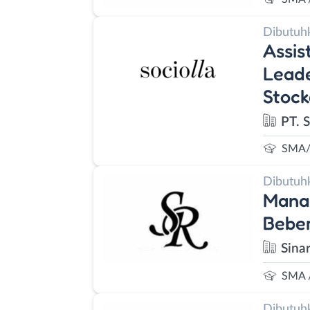
Dibutuh
Assis
Leade
Stock
PT. S
SMA/
Dibutuh
Manag
Beber
Sina
SMA 
Dibutuh