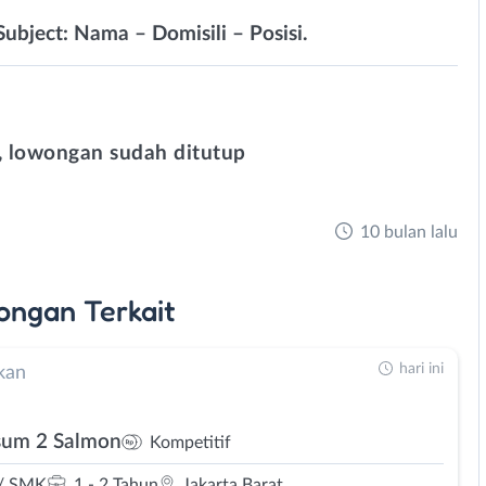
Subject: Nama – Domisili – Posisi.
 lowongan sudah ditutup
10 bulan lalu
ongan
Terkait
hari ini
kan
um 2 Salmon
Kompetitif
/ SMK
1 - 2 Tahun
Jakarta Barat