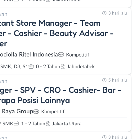
3 hari lalu
kan
tant Store Manager - Team
r - Cashier - Beauty Advisor -
er
ociolla Ritel Indonesia
Kompetitif
SMK, D3, S1
0 - 2 Tahun
Jabodetabek
5 hari lalu
kan
er - SPV - CRO - Cashier- Bar -
apa Posisi Lainnya
r Raya Group
Kompetitif
/ SMK
1 - 2 Tahun
Jakarta Utara
3 hari lalu
kan