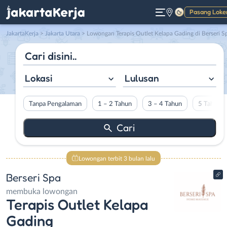
Pasang Loke
Gelap
JakartaKerja
>
Jakarta Utara
> Lowongan Terapis Outlet Kelapa Gading di Berseri S
Lokasi
Lulusan
Tanpa Pengalaman
1 – 2 Tahun
3 – 4 Tahun
5 Tahun L
Lowongan terbit 3 bulan lalu
Berseri Spa
membuka lowongan
Terapis Outlet Kelapa
Gading