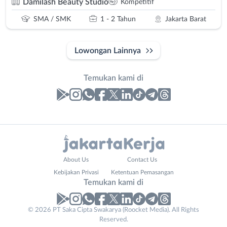
Damilash Beauty Studio
Kompetitif
SMA / SMK
1 - 2 Tahun
Jakarta Barat
Lowongan Lainnya
Temukan kami di
Laporan
Lowongan
Administrasi
Bebas
Nama
About Us
Contact Us
Ahli
(Remote
Lengkap
*
Kebijakan Privasi
Ketentuan Pemasangan
Gizi
Work)
Temukan kami di
Ahli
Bekasi
Kecantikan
Bogor
© 2026 PT Saka Cipta Swakarya (Roocket Media). All Rights
No. Telp /
Analis
Depok
Reserved.
Email
WhatsApp
*
*