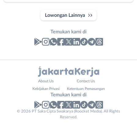
Lowongan Lainnya
Temukan kami di
Laporan
Lowongan
Administrasi
Bebas
Nama
About Us
Contact Us
Ahli
(Remote
Lengkap
*
Kebijakan Privasi
Ketentuan Pemasangan
Gizi
Work)
Temukan kami di
Ahli
Bekasi
Kecantikan
Bogor
© 2026 PT Saka Cipta Swakarya (Roocket Media). All Rights
No. Telp /
Analis
Depok
Reserved.
Email
WhatsApp
*
*
/
Jakarta
Peneliti
Barat
Kirim kode
Animator
Jakarta