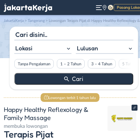
Pasang Loke
Gelap
JakartaKerja
>
Tangerang
> Lowongan Terapis Pijat di Happy Healthy Reflexology & Family Massag
Lokasi
Lulusan
Tanpa Pengalaman
1 – 2 Tahun
3 – 4 Tahun
5 Tahun L
Lowongan terbit 1 tahun lalu
Happy Healthy Reflexology &
Family Massage
membuka lowongan
Terapis Pijat