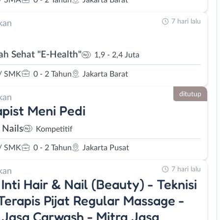
/ SMA
0 - 2 Tahun
Jakarta Barat
7 hari lalu
kan
h Sehat "E-Health"
1,9 - 2,4 Juta
/ SMK
0 - 2 Tahun
Jakarta Barat
ditutup
kan
pist Meni Pedi
 Nails
Kompetitif
/ SMK
0 - 2 Tahun
Jakarta Pusat
7 hari lalu
kan
 Inti Hair & Nail (Beauty) - Teknisi
Terapis Pijat Regular Massage -
 Jasa Carwash - Mitra Jasa