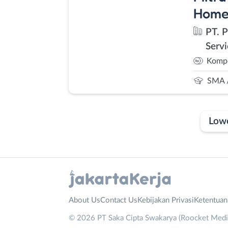
Homef
PT. 
Servi
Kompe
SMA 
Low
Laporan
Lowongan
Administrasi
Bebas
Nama
About Us
Contact Us
Kebijakan Privasi
Ketentua
Ahli
(Remote
Lengkap
*
© 2026 PT Saka Cipta Swakarya (Roocket Media)
Gizi
Work)