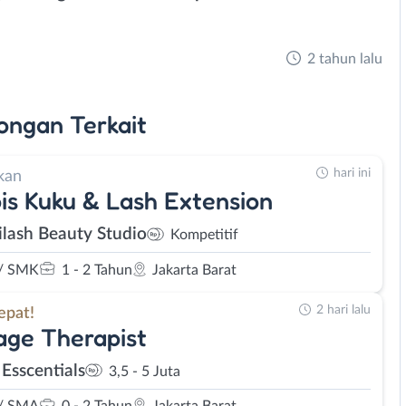
2 tahun lalu
ongan
Terkait
hari ini
kan
is Kuku & Lash Extension
lash Beauty Studio
Kompetitif
/ SMK
1 - 2 Tahun
Jakarta Barat
2 hari lalu
epat!
ge Therapist
 Esscentials
3,5 - 5 Juta