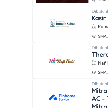
SMA 
Dibutuh
Kasir
Ruma
SMA 
Dibutuh
Thera
Nafil
SMA 
Dibutuh
Mitra
AC - 
Mitra