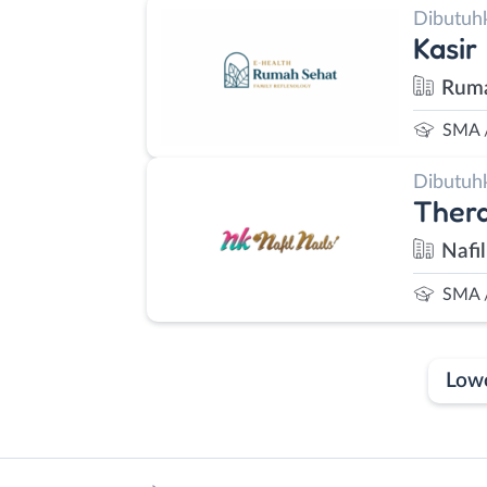
Dibutuh
Kasir
Ruma
SMA 
Dibutuh
Thera
Nafil
SMA 
Low
Laporan