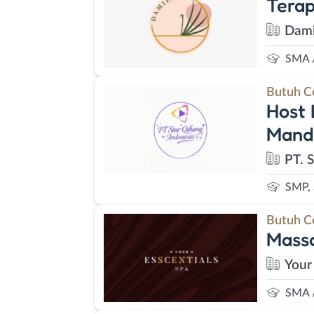
Terap
Dami
SMA 
Butuh C
Host 
Manda
PT. 
SMP,
Butuh C
Massa
Your
SMA 