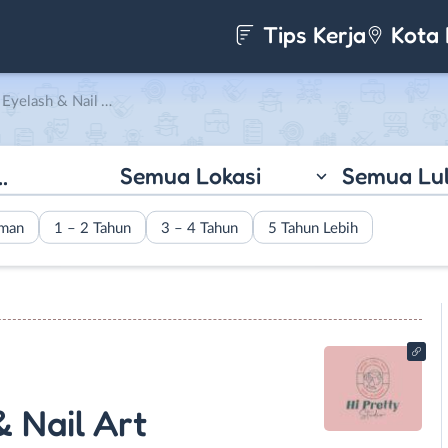
Tips Kerja
Kota 
 Art di Hi Pretty Studio
Semua Lokasi
Semua Lu
aman
1 – 2 Tahun
3 – 4 Tahun
5 Tahun Lebih
 Nail Art