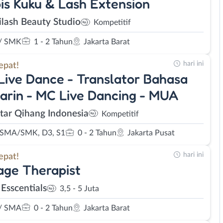
is Kuku & Lash Extension
lash Beauty Studio
Kompetitif
/ SMK
1 - 2 Tahun
Jakarta Barat
hari ini
epat!
Live Dance - Translator Bahasa
rin - MC Live Dancing - MUA
Star Qihang Indonesia
Kompetitif
 SMA/SMK, D3, S1
0 - 2 Tahun
Jakarta Pusat
hari ini
epat!
ge Therapist
 Esscentials
3,5 - 5 Juta
/ SMA
0 - 2 Tahun
Jakarta Barat