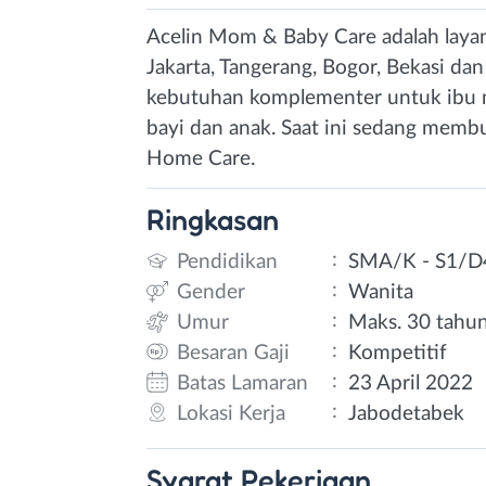
Acelin Mom & Baby Care adalah laya
Jakarta, Tangerang, Bogor, Bekasi dan
kebutuhan komplementer untuk ibu mu
bayi dan anak. Saat ini sedang mem
Home Care.
Ringkasan
:
Pendidikan
SMA/K - S1/D
:
Gender
Wanita
:
Umur
Maks. 30 tahu
:
Besaran Gaji
Kompetitif
:
Batas Lamaran
23 April 2022
:
Lokasi Kerja
Jabodetabek
Syarat
Pekerjaan