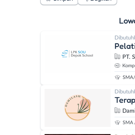
Low
Dibutuh
Pelat
PT. 
Kompe
SMA/
Dibutuh
Terap
Dami
SMA 