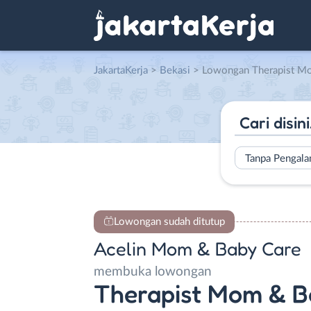
JakartaKerja
>
Bekasi
> Lowongan Therapist Mom & Baby Spa Home Care
Tanpa Pengal
Lowongan sudah ditutup
Acelin Mom & Baby Care
membuka lowongan
Therapist Mom & B