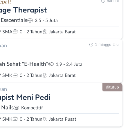
hari ini
epat!
ge Therapist
 Esscentials
3,5 - 5 Juta
/ SMA
0 - 2 Tahun
Jakarta Barat
1 minggu lalu
kan
h Sehat "E-Health"
1,9 - 2,4 Juta
/ SMK
0 - 2 Tahun
Jakarta Barat
ditutup
kan
pist Meni Pedi
 Nails
Kompetitif
/ SMK
0 - 2 Tahun
Jakarta Pusat