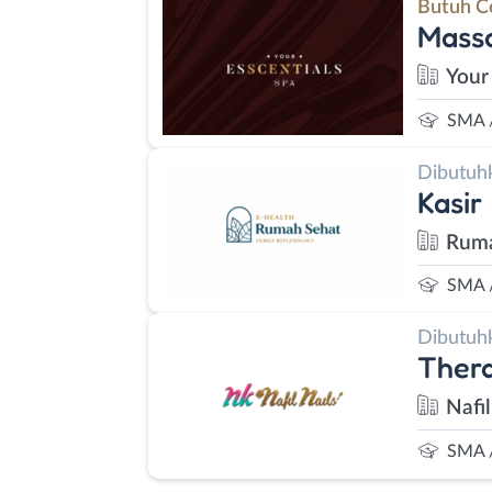
Butuh C
Massa
Your
SMA 
Dibutuh
Kasir
Ruma
SMA 
Dibutuh
Thera
Nafil
SMA 