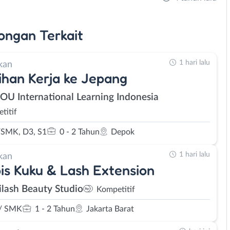
ongan
Terkait
1 hari lalu
kan
ihan Kerja ke Jepang
SOU International Learning Indonesia
titif
SMK, D3, S1
0 - 2 Tahun
Depok
1 hari lalu
kan
is Kuku & Lash Extension
lash Beauty Studio
Kompetitif
/ SMK
1 - 2 Tahun
Jakarta Barat