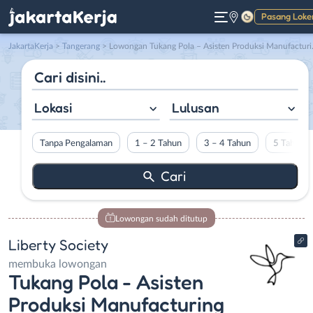
Pasang Loke
Gelap
JakartaKerja
>
Tangerang
> Lowongan Tukang Pola – Asisten Produksi Manufacturing – Procurement di Liberty Society
Lokasi
Lulusan
Tanpa Pengalaman
1 – 2 Tahun
3 – 4 Tahun
5 Tahun L
Lowongan sudah ditutup
Liberty Society
membuka lowongan
Tukang Pola - Asisten
Produksi Manufacturing