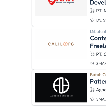
Deve
PT. 
D3, S
Dibutuh
Conte
Freel
PT. 
SMA/
Butuh C
Patte
Agoe
SMA 