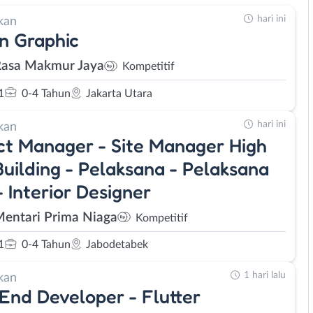
hari ini
kan
n Graphic
Rasa Makmur Jaya
Kompetitif
1
0-4 Tahun
Jakarta Utara
hari ini
kan
ct Manager - Site Manager High
Building - Pelaksana - Pelaksana
 Interior Designer
Mentari Prima Niaga
Kompetitif
1
0-4 Tahun
Jabodetabek
1 hari lalu
kan
End Developer - Flutter