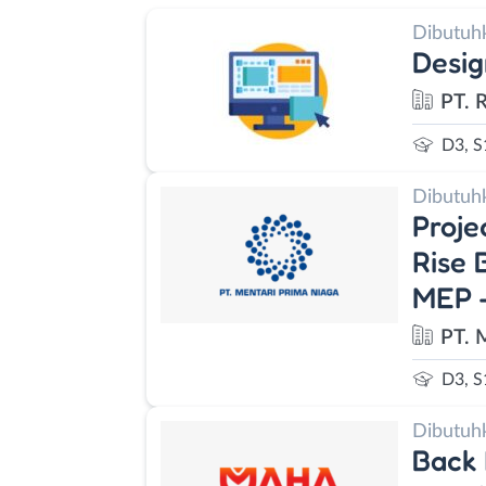
Dibutuh
Desig
PT. 
D3, S
Dibutuh
Proje
Rise 
MEP -
PT. 
D3, S
Dibutuh
Back 