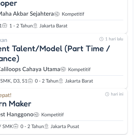
loper
Maha Akbar Sejahtera
Kompetitif
1
1 - 2 Tahun
Jakarta Barat
1 hari lalu
kan
nt Talent/Model (Part Time /
ance)
Caliloops Cahaya Utama
Kompetitif
SMK, D3, S1
0 - 2 Tahun
Jakarta Barat
hari ini
epat!
rn Maker
st Hanggono
Kompetitif
/ SMK
0 - 2 Tahun
Jakarta Pusat