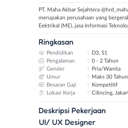
PT. Maha Akbar Sejahtera @hrd_maha
merupakan perusahaan yang bergerak 
Eektrikal (ME), jasa Informasi Teknolo
Ringkasan
:
Pendidikan
D3, S1
:
Pengalaman
0 - 2 Tahun
:
Gender
Pria/Wanita
:
Umur
Maks 30 Tahu
:
Besaran Gaji
Kompetitif
:
Lokasi Kerja
Cilincing, Jaka
Deskripsi
Pekerjaan
UI/ UX Designer