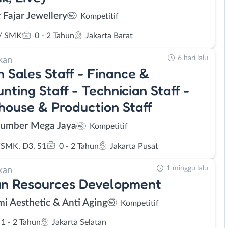
 Fajar Jewellery
Kompetitif
/ SMK
0 - 2 Tahun
Jakarta Barat
6 hari lalu
kan
 Sales Staff - Finance &
nting Staff - Technician Staff -
ouse & Production Staff
Sumber Mega Jaya
Kompetitif
SMK, D3, S1
0 - 2 Tahun
Jakarta Pusat
1 minggu lalu
kan
n Resources Development
mi Aesthetic & Anti Aging
Kompetitif
1 - 2 Tahun
Jakarta Selatan