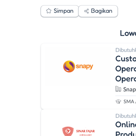
Simpan
Bagikan
Low
Dibutuh
Custo
Opera
Opera
Snap
SMA 
Dibutuh
Onlin
Produ