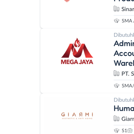
Sinar
SMA 
Dibutuh
Admin
Accou
Wareh
PT. 
SMA/
Dibutuh
Huma
Giar
S1