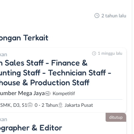
2 tahun lalu
ongan
Terkait
1 minggu lalu
kan
 Sales Staff - Finance &
nting Staff - Technician Staff -
ouse & Production Staff
Sumber Mega Jaya
Kompetitif
SMK, D3, S1
0 - 2 Tahun
Jakarta Pusat
ditutup
kan
grapher & Editor