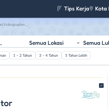
Tips Kerja
Kota 
rapher di Rumah Bekam NN
Semua Lokasi
Semua Lu
aman
1 – 2 Tahun
3 – 4 Tahun
5 Tahun Lebih
tor