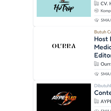
CV. 
Kompe
SMA/
Butuh C
Host 
Media
Edito
Ourr
SMA/
Dibutuh
Conte
AYP