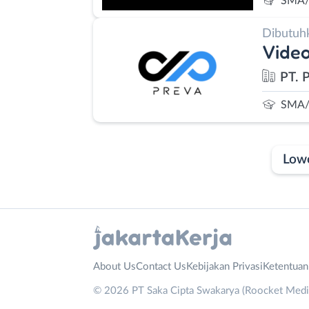
SMA/
Dibutuh
Video
PT. 
SMA/
Low
Laporan
Lowongan
Administrasi
Bebas
Nama
About Us
Contact Us
Kebijakan Privasi
Ketentua
Ahli
(Remote
Lengkap
*
© 2026 PT Saka Cipta Swakarya (Roocket Media)
Gizi
Work)