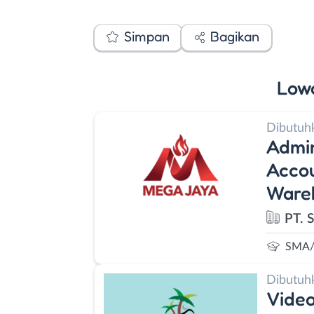
Simpan
Bagikan
Low
Dibutuh
Admin
Accou
Wareh
PT. 
SMA/
Dibutuh
Video