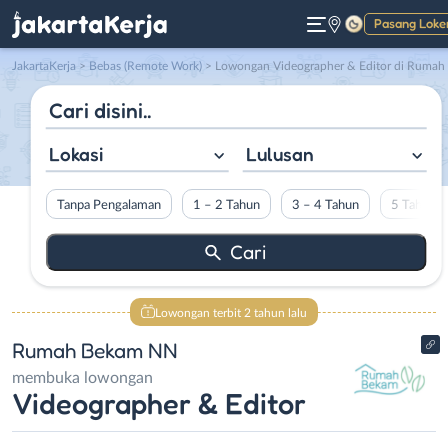
Pasang Loke
Gelap
JakartaKerja
>
Bebas (Remote Work)
> Lowongan Videographer & Editor di Rumah Bekam NN
Lokasi
Lulusan
Tanpa Pengalaman
1 – 2 Tahun
3 – 4 Tahun
5 Tahun L
Lowongan terbit 2 tahun lalu
Rumah Bekam NN
membuka lowongan
Videographer & Editor