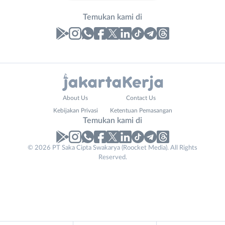
Temukan kami di
Laporan
Lowongan
Administrasi
Bebas
Nama
About Us
Contact Us
Ahli
(Remote
Lengkap
*
Kebijakan Privasi
Ketentuan Pemasangan
Gizi
Work)
Temukan kami di
Ahli
Bekasi
Kecantikan
Bogor
© 2026 PT Saka Cipta Swakarya (Roocket Media). All Rights
No. Telp /
Analis
Depok
Reserved.
Email
WhatsApp
*
*
/
Jakarta
Peneliti
Barat
Kirim kode
Animator
Jakarta
Apoteker
Pusat
Company
Arsitek
Jakarta
Tidak
Name
*