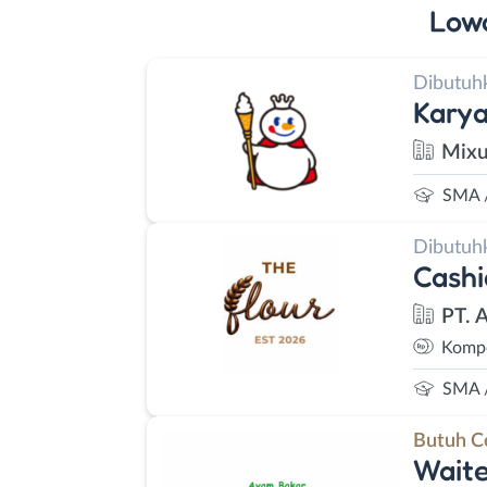
Low
Dibutuh
Kary
Mixu
SMA 
Dibutuh
Cashi
PT. 
Kompe
SMA 
Butuh C
Waite