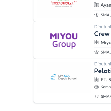
Ayam
SMA 
Dibutuh
Crew 
Miyo
SMA 
Dibutuh
Pelat
PT. 
Kompe
SMA/