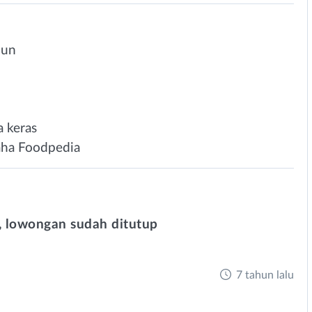
hun
a keras
raha Foodpedia
 lowongan sudah ditutup
7 tahun lalu