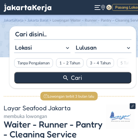
Pasang Loke
Gelap
JakartaKerja
>
Jakarta Barat
> Lowongan Waiter – Runner – Pantry – Cleaning Service di Layar Seafood Jakart
Lokasi
Lulusan
Tanpa Pengalaman
1 – 2 Tahun
3 – 4 Tahun
5 Tahun L
Lowongan terbit 3 bulan lalu
Layar Seafood Jakarta
membuka lowongan
Waiter - Runner - Pantry
- Cleaning Service