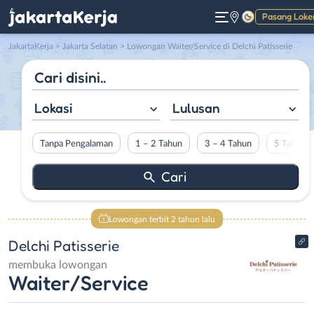
Pasang Loke
Gelap
JakartaKerja
>
Jakarta Selatan
> Lowongan Waiter/Service di Delchi Patisserie
Lokasi
Lulusan
Tanpa Pengalaman
1 – 2 Tahun
3 – 4 Tahun
5 Tahun L
Lowongan terbit 2 tahun lalu
Delchi Patisserie
membuka lowongan
Waiter/Service