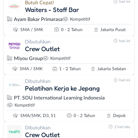
hari ini
Butuh Cepat!
Waiters - Staff Bar
Ayam Bakar Primarasa
Kompetitif
SMA / SMK
0 - 2 Tahun
Jakarta Pusat
hari ini
Dibutuhkan
Crew Outlet
Miyou Group
Kompetitif
SMA / SMK
1 - 2 Tahun
Jakarta Selatan
hari ini
Dibutuhkan
Pelatihan Kerja ke Jepang
PT. SOU International Learning Indonesia
Kompetitif
SMA/SMK, D3, S1
0 - 2 Tahun
Depok
2 hari lalu
Dibutuhkan
Crew Outlet