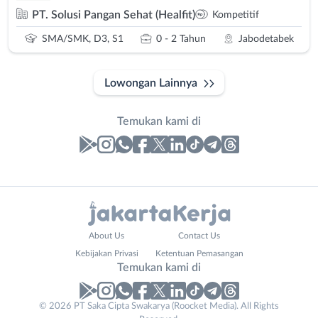
PT. Solusi Pangan Sehat (Healfit)
Kompetitif
SMA/SMK, D3, S1
0 - 2 Tahun
Jabodetabek
Lowongan Lainnya
Temukan kami di
Laporan
Lowongan
Administrasi
Bebas
Nama
About Us
Contact Us
Ahli
(Remote
Lengkap
*
Kebijakan Privasi
Ketentuan Pemasangan
Gizi
Work)
Temukan kami di
Ahli
Bekasi
Kecantikan
Bogor
© 2026 PT Saka Cipta Swakarya (Roocket Media). All Rights
No. Telp /
Analis
Depok