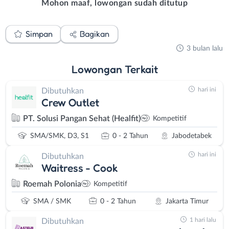
Mohon maaf, lowongan sudah ditutup
Simpan
Bagikan
3 bulan lalu
Lowongan
Terkait
hari ini
Dibutuhkan
Crew Outlet
PT. Solusi Pangan Sehat (Healfit)
Kompetitif
SMA/SMK, D3, S1
0 - 2 Tahun
Jabodetabek
hari ini
Dibutuhkan
Waitress - Cook
Roemah Polonia
Kompetitif
SMA / SMK
0 - 2 Tahun
Jakarta Timur
1 hari lalu
Dibutuhkan