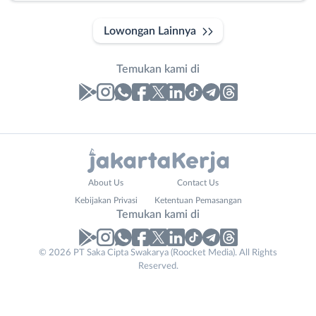
Lowongan Lainnya
Temukan kami di
Laporan
Lowongan
Administrasi
Bebas
Contact
Nama
About Us
Contact Us
Ahli
(Remote
Email
Lengkap
*
*
Kebijakan Privasi
Ketentuan Pemasangan
Gizi
Work)
Temukan kami di
Ahli
Bekasi
Kecantikan
Bogor
© 2026 PT Saka Cipta Swakarya (Roocket Media). All Rights
No. Telp /
Analis
Depok
Reserved.
Email
WhatsApp
*
*
/
Jakarta
Peneliti
Barat
Kirim kode
Animator
Jakarta