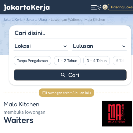
Pasang Loke
Gelap
JakartaKerja
>
Jakarta Utara
> Lowongan Waiters di Mala Kitchen
Lokasi
Lulusan
Tanpa Pengalaman
1 – 2 Tahun
3 – 4 Tahun
5 Tahun L
Lowongan terbit 3 bulan lalu
Mala Kitchen
membuka lowongan
Waiters