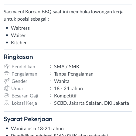
Saemaeul Korean BBQ saat ini membuka lowongan kerja
untuk posisi sebagai :
Waitress
Waiter
Kitchen
Ringkasan
:
Pendidikan
SMA / SMK
:
Pengalaman
Tanpa Pengalaman
:
Gender
Wanita
:
Umur
18 - 24 tahun
:
Besaran Gaji
Kompetitif
:
Lokasi Kerja
SCBD, Jakarta Selatan, DKI Jakarta
Syarat
Pekerjaan
Wanita usia 18-24 tahun
Pendidikan minimal SMA/SMK atau sederajat