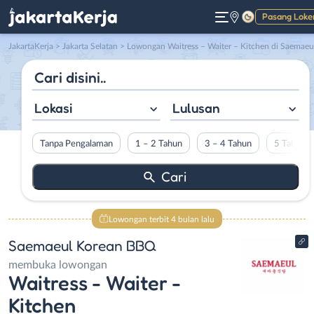
Pasang Loke
Gelap
JakartaKerja
>
Jakarta Selatan
> Lowongan Waitress – Waiter – Kitchen di Saemaeul Korean BB
Lokasi
Lulusan
Tanpa Pengalaman
1 – 2 Tahun
3 – 4 Tahun
5 Tahun L
Lowongan terbit 4 bulan lalu
Saemaeul Korean BBQ
membuka lowongan
Waitress - Waiter -
Kitchen