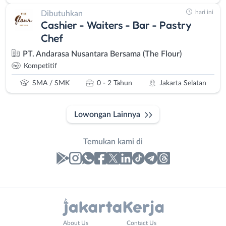
hari ini
Dibutuhkan
Cashier - Waiters - Bar - Pastry
Chef
PT. Andarasa Nusantara Bersama (The Flour)
Kompetitif
SMA / SMK
0 - 2 Tahun
Jakarta Selatan
Lowongan Lainnya
Temukan kami di
Laporan
Lowongan
Administrasi
Bebas
Nama
About Us
Contact Us