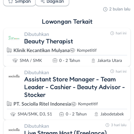
Simpan
Bagikan
2 bulan lalu
Lowongan
Terkait
hari ini
Dibutuhkan
Beauty Therapist
Klinik Kecantikan Mulyana
Kompetitif
SMA / SMK
0 - 2 Tahun
Jakarta Utara
hari ini
Dibutuhkan
Assistant Store Manager - Team
Leader - Cashier - Beauty Advisor -
Stocker
PT. Sociolla Ritel Indonesia
Kompetitif
SMA/SMK, D3, S1
0 - 2 Tahun
Jabodetabek
3 hari lalu
Dibutuhkan
Live Stream Host (Freelance)