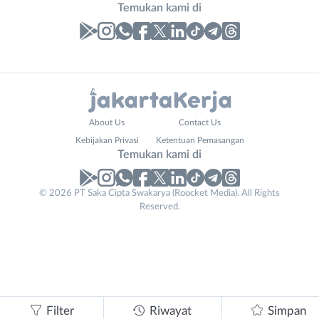
Temukan kami di
Laporan
Lowongan
Administrasi
Bebas
Nama
About Us
Contact Us
Ahli
(Remote
Lengkap
*
Kebijakan Privasi
Ketentuan Pemasangan
Gizi
Work)
Temukan kami di
Ahli
Bekasi
Kecantikan
Bogor
© 2026 PT Saka Cipta Swakarya (Roocket Media). All Rights
No. Telp /
Analis
Depok
Reserved.
Email
WhatsApp
*
*
/
Jakarta
Peneliti
Barat
Kirim kode
Animator
Jakarta
Apoteker
Pusat
Arsitek
Jakarta
Tidak
Asisten
Selatan
bisa
Filter
Riwayat
Simpan