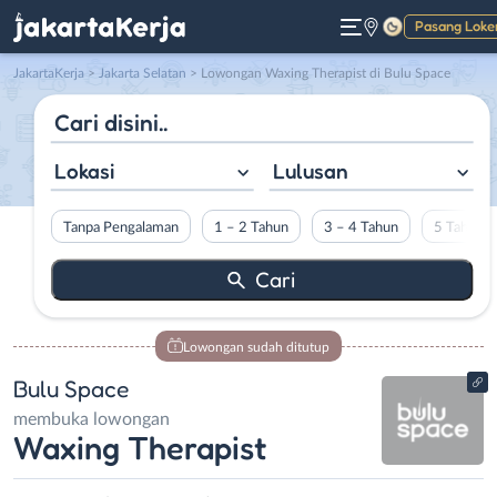
Pasang Loke
Gelap
JakartaKerja
>
Jakarta Selatan
> Lowongan Waxing Therapist di Bulu Space
Lokasi
Lulusan
Tanpa Pengalaman
1 – 2 Tahun
3 – 4 Tahun
5 Tahun L
Lowongan sudah ditutup
Bulu Space
membuka lowongan
Waxing Therapist