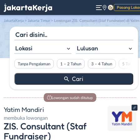
Pasang Loke
Gelap
JakartaKerja
>
Jakarta Timur
> Lowongan ZIS. Consultant (Staf Fundraiser) di Yatim Mandir
Lokasi
Lulusan
Tanpa Pengalaman
1 – 2 Tahun
3 – 4 Tahun
5 Tahun L
Lowongan sudah ditutup
Yatim Mandiri
membuka lowongan
ZIS. Consultant (Staf
Fundraiser)