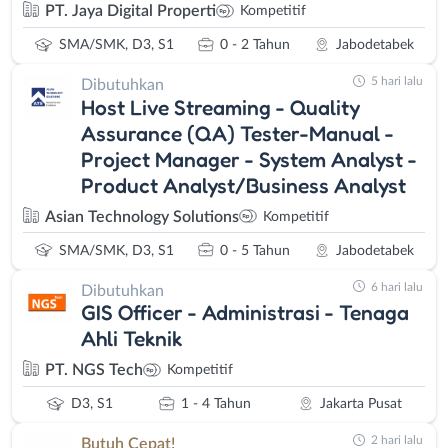
PT. Jaya Digital Properti
Kompetitif
SMA/SMK, D3, S1
0 - 2 Tahun
Jabodetabek
5 hari lalu
Dibutuhkan
Host Live Streaming - Quality
Assurance (QA) Tester-Manual -
Project Manager - System Analyst -
Product Analyst/Business Analyst
Asian Technology Solutions
Kompetitif
SMA/SMK, D3, S1
0 - 5 Tahun
Jabodetabek
6 hari lalu
Dibutuhkan
GIS Officer - Administrasi - Tenaga
Ahli Teknik
PT. NGS Tech
Kompetitif
D3, S1
1 - 4 Tahun
Jakarta Pusat
2 hari lalu
Butuh Cepat!