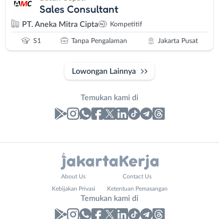
Sales Consultant
PT. Aneka Mitra Cipta
Kompetitif
S1
Tanpa Pengalaman
Jakarta Pusat
Lowongan Lainnya
Temukan kami di
Laporan
Lowongan
Administrasi
Bebas
Nama
About Us
Contact Us
Ahli
(Remote
Lengkap
*
Kebijakan Privasi
Ketentuan Pemasangan
Gizi
Work)
Temukan kami di
Ahli
Bekasi
Kecantikan
Bogor