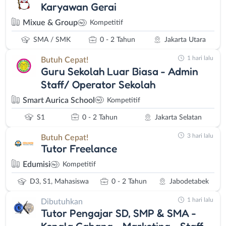
Karyawan Gerai
Mixue & Group
Kompetitif
SMA / SMK
0 - 2 Tahun
Jakarta Utara
1 hari lalu
Butuh Cepat!
Guru Sekolah Luar Biasa - Admin
Staff/ Operator Sekolah
Smart Aurica School
Kompetitif
S1
0 - 2 Tahun
Jakarta Selatan
3 hari lalu
Butuh Cepat!
Tutor Freelance
Edumisi
Kompetitif
D3, S1, Mahasiswa
0 - 2 Tahun
Jabodetabek
1 hari lalu
Dibutuhkan
Tutor Pengajar SD, SMP & SMA -
Kepala Cabang - Marketing - Staff