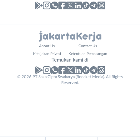
Laporan
Lowongan
Administrasi
Bebas
Nama
About Us
Contact Us
Ahli
(Remote
Lengkap
*
Kebijakan Privasi
Ketentuan Pemasangan
Gizi
Work)
Temukan kami di
Ahli
Bekasi
Kecantikan
Bogor
© 2026 PT Saka Cipta Swakarya (Roocket Media). All Rights
No. Telp /
Analis
Depok
Reserved.
Email
WhatsApp
*
*
/
Jakarta
Peneliti
Barat
Kirim kode
Animator
Jakarta
Apoteker
Pusat
Arsitek
Jakarta
Tidak
Asisten
Selatan
bisa
Baker
Jakarta
mengirimkan