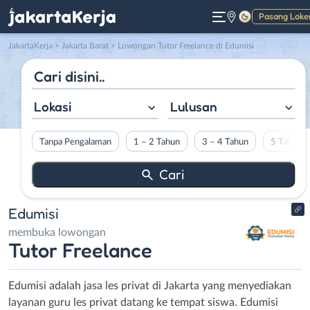
Pasang Loke
Gelap
JakartaKerja
>
Jakarta Barat
> Lowongan Tutor Freelance di Edumisi
Lokasi
Lulusan
Tanpa Pengalaman
1 – 2 Tahun
3 – 4 Tahun
5 Tahun L
Edumisi
membuka lowongan
Tutor Freelance
Edumisi adalah jasa les privat di Jakarta yang menyediakan
layanan guru les privat datang ke tempat siswa. Edumisi