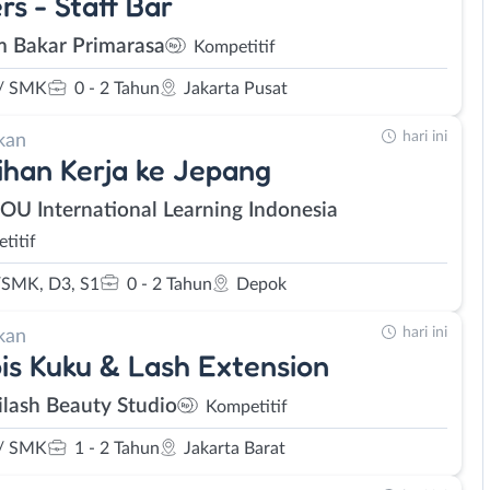
rs - Staff Bar
Lowongan kerja dibagi dalam berbagai kategori berdasarka
 Bakar Primarasa
Kompetitif
pendidikan, status pekerjaan, dan lokasi.
Adanya bagian ringkasan pekerjaan dalam setiap halama
/ SMK
0 - 2 Tahun
Jakarta Pusat
memudahkan pengguna mencari informasi terpenting sepe
hari ini
kan
pendidikan, umur, dan batas lamaran secara cepat.
ihan Kerja ke Jepang
Tersedianya tombol lamaran yang terintegrasi dengan apli
SOU International Learning Indonesia
Whatsapp, sehingga apabila masyarakat tertarik bisa la
atau menghubungi kontak Perusahaan terkait.
titif
Terdapat tombol simpan bagi pengguna yang ingin meny
SMK, D3, S1
0 - 2 Tahun
Depok
agar di kemudian hari dapat mudah menemukan lowonga
bersangkutan.
hari ini
kan
is Kuku & Lash Extension
Selain itu juga terdapat tombol bagikan yang akan memu
pengunjung untuk membagikan informasi lowongan pekerj
lash Beauty Studio
Kompetitif
via aplikasi media sosial populer.
/ SMK
1 - 2 Tahun
Jakarta Barat
Selain fitur yang disebutkan diatas, JakartaKerja.com juga m