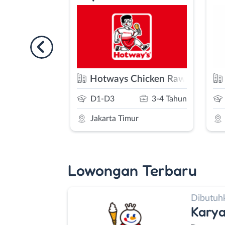
san Bakery
Hotways Chicken Rawamangu
1-2 Tahun
S1/D4
3-4 Tahun
a
Jakarta Timur
Lowongan Terbaru
Dibutuh
Kary