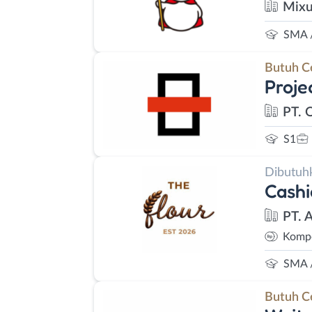
Mixu
SMA 
Butuh C
Proje
PT. 
S1
Dibutuh
Cashi
PT. 
Kompe
SMA 
Butuh C