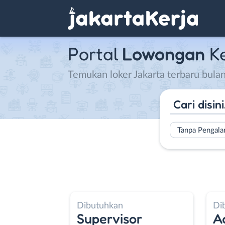
Portal
Lowongan
K
Temukan loker Jakarta terbaru bul
Tanpa Pengal
Dibutuhkan
Di
Elektronik
Supervisor
A