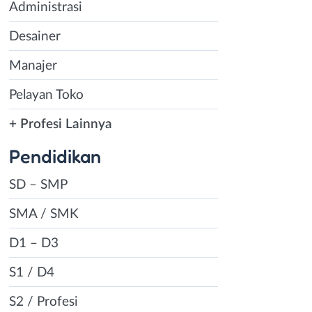
Administrasi
ng sesuai
 karena banyak
Desainer
bagai media
Manajer
an menjunjung
Pelayan Toko
 kerja yang
+ Profesi Lainnya
asikan
tform yang
Pendidikan
SD – SMP
maupun aplikasi
 yang sangat
SMA / SMK
sar yaitu:
D1 – D3
yang dirancang
erja Jakarta.
S1 / D4
didikan, status
S2 / Profesi