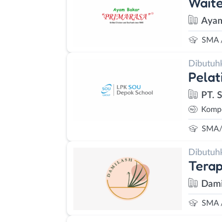
Waite
Ayam
SMA 
Dibutuh
Pelat
PT. 
Kompe
SMA/
Dibutuh
Terap
Dami
SMA 