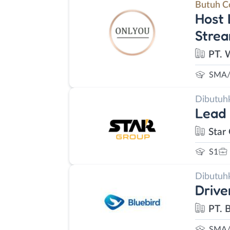
Butuh C
Host 
Strea
PT. 
SMA/
Dibutuh
Lead
Star
S1
Dibutuh
Drive
PT. 
SMA/