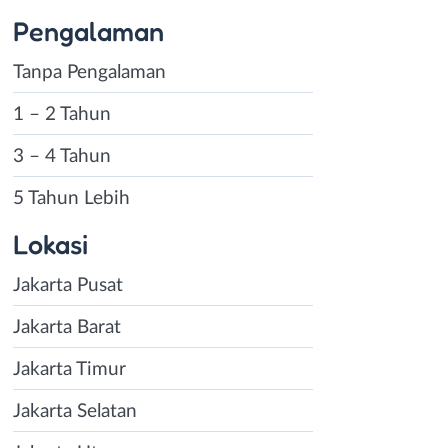
Pengalaman
n jenis profesi,
Tanpa Pengalaman
n lowongan yang
rti minimal
1 – 2 Tahun
3 – 4 Tahun
kasi Email dan
ngsung melamar
5 Tahun Lebih
Lokasi
impan lowongan
n yang
Jakarta Pusat
Jakarta Barat
dahkan
aan di Jakarta
Jakarta Timur
Jakarta Selatan
asih memiliki