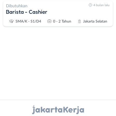
4 bulan lalu
Dibutuhkan
Barista - Cashier
SMA/K - S1/D4
0 - 2 Tahun
Jakarta Selatan
Administrasi
Bebas
Ahli
(Remote
Gizi
Work)
Ahli
Bekasi
Kecantikan
Bogor
Analis
Depok
Instagram
WhatsApp
/
Jakarta
Peneliti
Barat
X - Twitter
Telegram
Animator
Jakarta
Apoteker
Pusat
Kanal Lainnya..
Arsitek
Jakarta