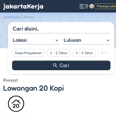
Pasang Loke
Gelap
JakartaKerja
>
20 Kopi
Lokasi
Lulusan
Tanpa Pengalaman
1 – 2 Tahun
3 – 4 Tahun
5 Tahun L
Riwayat
Lowongan
20 Kopi