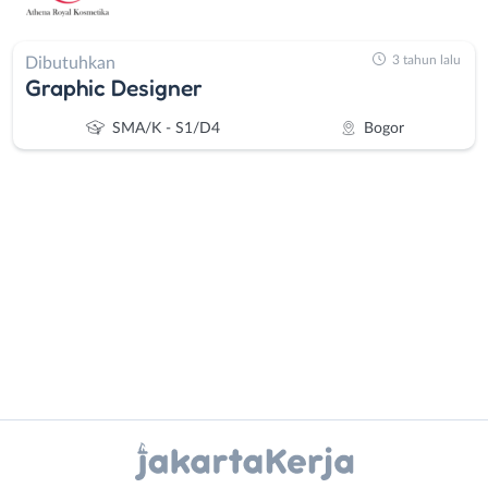
3 tahun lalu
Dibutuhkan
Graphic Designer
SMA/K - S1/D4
Bogor
Administrasi
Bebas
Ahli
(Remote
Gizi
Work)
Ahli
Bekasi
Instagram
WhatsApp
Kecantikan
Bogor
Analis
Depok
X - Twitter
Telegram
/
Jakarta
Peneliti
Barat
Kanal Lainnya..
Animator
Jakarta