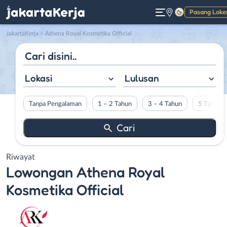
Pasang Loke
Gelap
JakartaKerja
>
Athena Royal Kosmetika Official
Lokasi
Lulusan
Tanpa Pengalaman
1 – 2 Tahun
3 – 4 Tahun
5 Tahun L
Riwayat
Lowongan
Athena Royal
Kosmetika Official