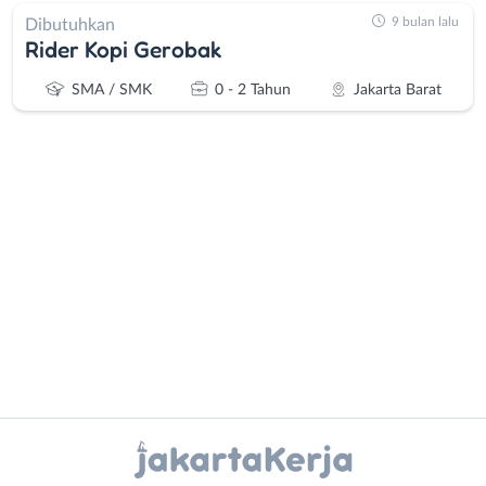
9 bulan lalu
Dibutuhkan
Rider Kopi Gerobak
SMA / SMK
0 - 2 Tahun
Jakarta Barat
Administrasi
Bebas
Ahli
(Remote
Gizi
Work)
Ahli
Bekasi
Kecantikan
Bogor
Analis
Depok
Instagram
WhatsApp
/
Jakarta
Peneliti
Barat
X - Twitter
Telegram
Animator
Jakarta
Apoteker
Pusat
Kanal Lainnya..
Arsitek
Jakarta