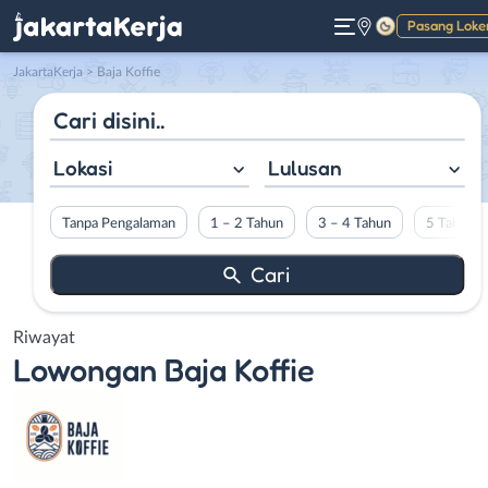
Pasang Loke
Gelap
JakartaKerja
>
Baja Koffie
Lokasi
Lulusan
Tanpa Pengalaman
1 – 2 Tahun
3 – 4 Tahun
5 Tahun L
Riwayat
Lowongan
Baja Koffie