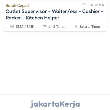
12 bulan lalu
Butuh Cepat!
Outlet Supervisor - Waiter/ess - Cashier -
Racker - Kitchen Helper
SMA / SMK
1 - 2 Tahun
Jakarta Timur
Administrasi
Bebas
Ahli
(Remote
Gizi
Work)
Ahli
Bekasi
Kecantikan
Bogor
Instagram
WhatsApp
Analis
Depok
/
Jakarta
X - Twitter
Telegram
Peneliti
Barat
Animator
Jakarta
Kanal Lainnya..
Apoteker
Pusat