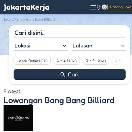
Pasang Loke
Gelap
JakartaKerja
>
Bang Bang Billiard
Lokasi
Lulusan
Tanpa Pengalaman
1 – 2 Tahun
3 – 4 Tahun
5 Tahun L
Riwayat
Lowongan
Bang Bang Billiard