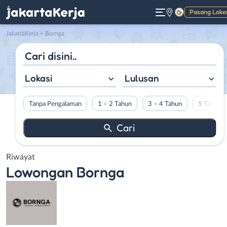
Pasang Loke
Gelap
JakartaKerja
>
Bornga
Lokasi
Lulusan
Tanpa Pengalaman
1 – 2 Tahun
3 – 4 Tahun
5 Tahun L
Riwayat
Lowongan
Bornga