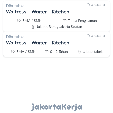
4 bulan lalu
Dibutuhkan
Waitress - Waiter - Kitchen
SMA / SMK
Tanpa Pengalaman
Jakarta Barat, Jakarta Selatan
4 bulan lalu
Dibutuhkan
Waitress - Waiter - Kitchen
SMA / SMK
0 - 2 Tahun
Jabodetabek
Administrasi
Bebas
Instagram
WhatsApp
Ahli
(Remote
Gizi
Work)
X - Twitter
Telegram
Ahli
Bekasi
Kecantikan
Bogor
Kanal Lainnya..