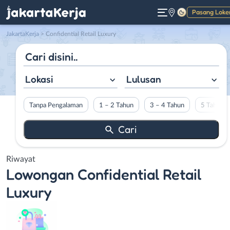
Pasang Loke
Gelap
JakartaKerja
>
Confidential Retail Luxury
Lokasi
Lulusan
Tanpa Pengalaman
1 – 2 Tahun
3 – 4 Tahun
5 Tahun L
Riwayat
Lowongan
Confidential Retail
Luxury