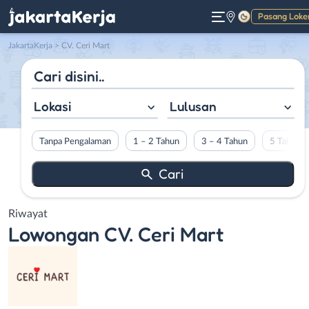
Pasang Loke
Gelap
JakartaKerja
>
CV. Ceri Mart
Lokasi
Lulusan
Tanpa Pengalaman
1 – 2 Tahun
3 – 4 Tahun
5 Tahun L
Riwayat
Lowongan
CV. Ceri Mart