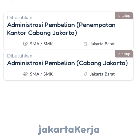
ditutup
Dibutuhkan
Administrasi Pembelian (Penempatan
Kantor Cabang Jakarta)
SMA / SMK
Jakarta Barat
ditutup
Dibutuhkan
Administrasi Pembelian (Cabang Jakarta)
SMA / SMK
Jakarta Barat
Instagram
WhatsApp
Administrasi
Bebas
X - Twitter
Telegram
Ahli
(Remote
Gizi
Work)
Kanal Lainnya..
Ahli
Bekasi