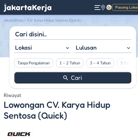
Pasang Loke
Gelap
JakartaKerja
>
CV. Karya Hidup Sentosa (Quick)
Lokasi
Lulusan
Tanpa Pengalaman
1 – 2 Tahun
3 – 4 Tahun
5 Tahun L
Riwayat
Lowongan
CV. Karya Hidup
Sentosa (Quick)