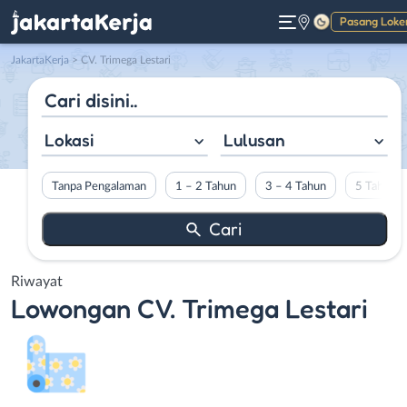
Pasang Loke
Gelap
JakartaKerja
>
CV. Trimega Lestari
Lokasi
Lulusan
Tanpa Pengalaman
1 – 2 Tahun
3 – 4 Tahun
5 Tahun L
Riwayat
Lowongan
CV. Trimega Lestari