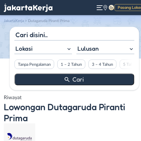
Pasang Loke
Gelap
JakartaKerja
>
Dutagaruda Piranti Prima
Lokasi
Lulusan
Tanpa Pengalaman
1 – 2 Tahun
3 – 4 Tahun
5 Tahun L
Riwayat
Lowongan
Dutagaruda Piranti
Prima