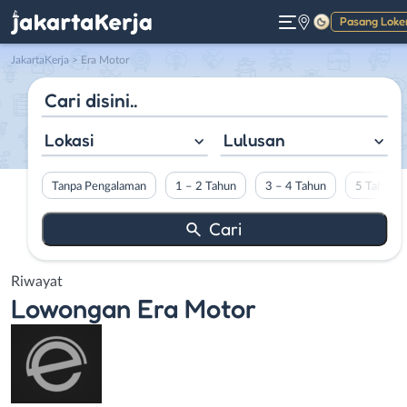
Pasang Loke
Gelap
JakartaKerja
>
Era Motor
Lokasi
Lulusan
Tanpa Pengalaman
1 – 2 Tahun
3 – 4 Tahun
5 Tahun L
Riwayat
Lowongan
Era Motor