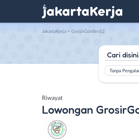
JakartaKerja
>
GrosirGorden52
Tanpa Pengal
Riwayat
Lowongan
GrosirG