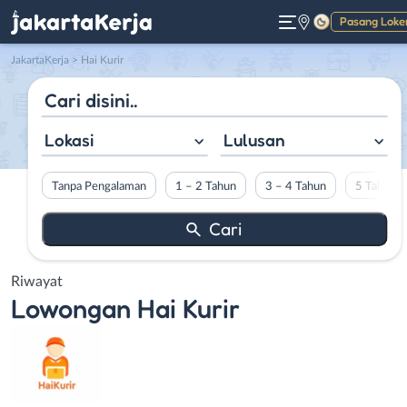
Pasang Loke
Gelap
JakartaKerja
>
Hai Kurir
Lokasi
Lulusan
Tanpa Pengalaman
1 – 2 Tahun
3 – 4 Tahun
5 Tahun L
Riwayat
Lowongan
Hai Kurir