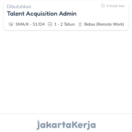
4 bulan lalu
Dibutuhkan
Talent Acquisition Admin
SMA/K - S1/D4
1 - 2 Tahun
Bebas (Remote Work)
Administrasi
Bebas
Ahli
(Remote
Gizi
Work)
Ahli
Bekasi
Kecantikan
Bogor
Analis
Depok
Instagram
WhatsApp
/
Jakarta
Peneliti
Barat
X - Twitter
Telegram
Animator
Jakarta
Apoteker
Pusat
Kanal Lainnya..
Arsitek
Jakarta