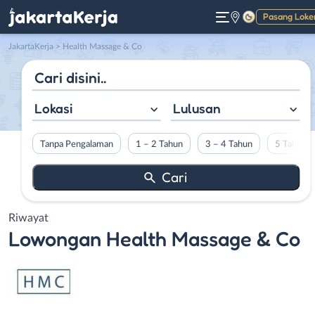
Pasang Loke
Gelap
JakartaKerja
>
Health Massage & Co
Lokasi
Lulusan
Tanpa Pengalaman
1 – 2 Tahun
3 – 4 Tahun
5 Tahun L
Riwayat
Lowongan
Health Massage & Co