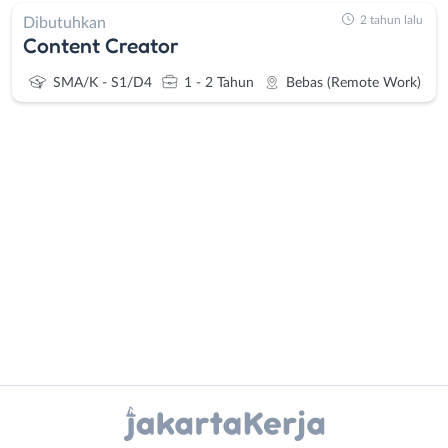
2 tahun lalu
Dibutuhkan
Content Creator
SMA/K - S1/D4
1 - 2 Tahun
Bebas (Remote Work)
Administrasi
Bebas
Ahli
(Remote
Gizi
Work)
Ahli
Bekasi
Kecantikan
Bogor
Analis
Depok
Instagram
WhatsApp
/
Jakarta
Peneliti
Barat
X - Twitter
Telegram
Animator
Jakarta
Apoteker
Pusat
Kanal Lainnya..
Arsitek
Jakarta