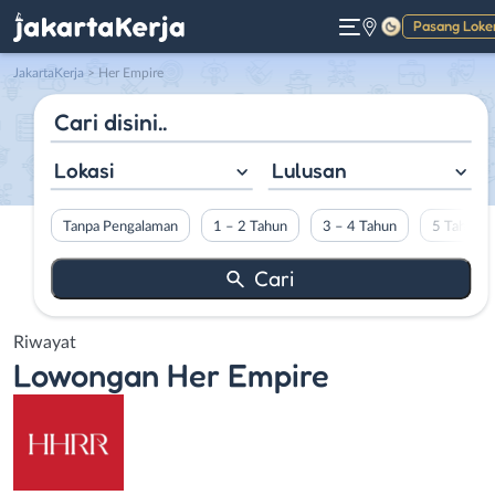
Pasang Loke
Gelap
JakartaKerja
>
Her Empire
Lokasi
Lulusan
Tanpa Pengalaman
1 – 2 Tahun
3 – 4 Tahun
5 Tahun L
Riwayat
Lowongan
Her Empire