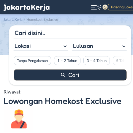
Pasang Loke
Gelap
JakartaKerja
>
Homekost Exclusive
Lokasi
Lulusan
Tanpa Pengalaman
1 – 2 Tahun
3 – 4 Tahun
5 Tahun L
Riwayat
Lowongan
Homekost Exclusive