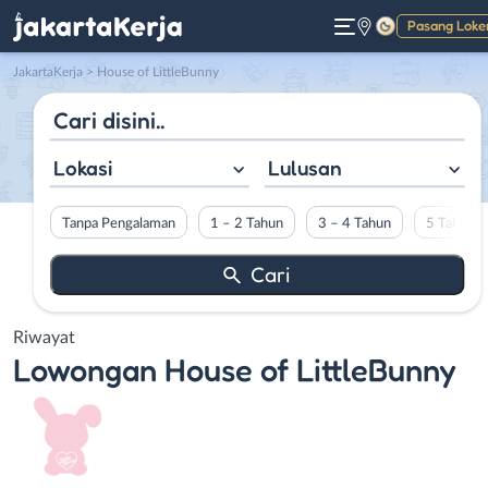
Pasang Loke
Gelap
JakartaKerja
>
House of LittleBunny
Lokasi
Lulusan
Tanpa Pengalaman
1 – 2 Tahun
3 – 4 Tahun
5 Tahun L
Riwayat
Lowongan
House of LittleBunny