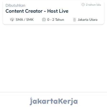
2 tahun lalu
Dibutuhkan
Content Creator - Host Live
SMA / SMK
0 - 2 Tahun
Jakarta Utara
Administrasi
Bebas
Ahli
(Remote
Gizi
Work)
Ahli
Bekasi
Kecantikan
Bogor
Analis
Depok
Instagram
WhatsApp
/
Jakarta
Peneliti
Barat
X - Twitter
Telegram
Animator
Jakarta
Apoteker
Pusat
Kanal Lainnya..
Arsitek
Jakarta